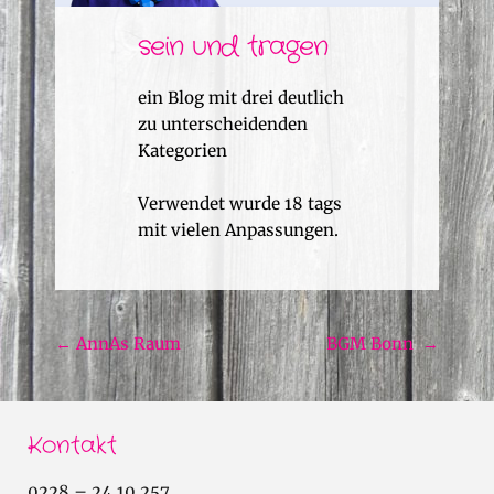
sein und tragen
ein Blog mit drei deutlich
zu unterscheidenden
Kategorien
Verwendet wurde 18 tags
mit vielen Anpassungen.
Beitragsnavigation
←
AnnAs Raum
BGM Bonn
→
Kontakt
0228 – 24 10 257