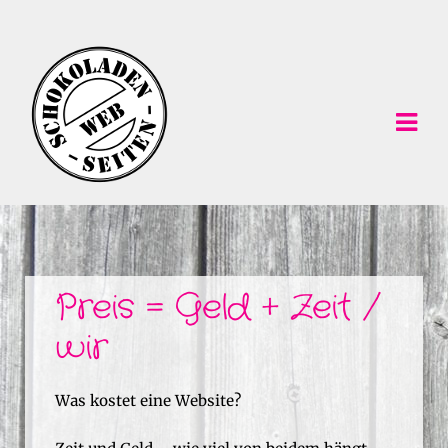
Skip
Skip
to
to
navigation
content
Preis = Geld + Zeit /
wir
Was kostet eine Website?