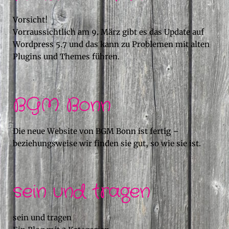
Vorsicht!
Vorraussichtlich am 9. März gibt es das Update auf
Wordpress 5.7 und das kann zu Problemen mit alten
Plugins und Themes führen.
BGM Bonn
Die neue Website von BGM Bonn ist fertig –
beziehungsweise wir finden sie gut, so wie sie ist.
sein und tragen
sein und tragen